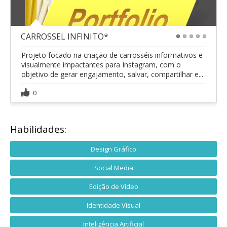
CARROSSEL INFINITO*
1
2
3
4
5
Projeto focado na criação de carrosséis informativos e
visualmente impactantes para Instagram, com o
objetivo de gerar engajamento, salvar, compartilhar e...
0
Habilidades:
Design Gráfico
Social Media
Edição de Vídeo
Identidade Visual
Inteligência Artificial