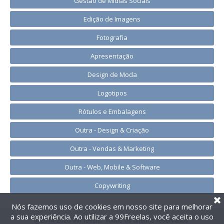
Gestão de Mídias Sociais
Edição de Imagens
Fotografia
Apresentação
Design de Moda
Logotipos
Rótulos e Embalagens
Outra - Design & Criação
Outra - Vendas & Marketing
Outra - Web, Mobile & Software
Copywriting
Nós fazemos uso de cookies em nosso site para melhorar
a sua experiência. Ao utilizar a 99Freelas, você aceita o uso
@2014-2026 99Freelas. Todos os direitos reservados.