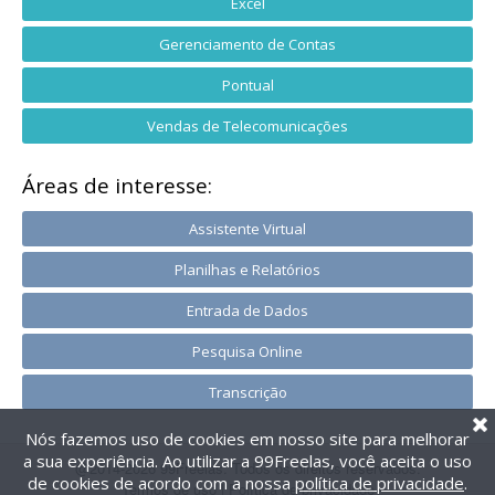
Excel
Gerenciamento de Contas
Pontual
Vendas de Telecomunicações
Áreas de interesse:
Assistente Virtual
Planilhas e Relatórios
Entrada de Dados
Pesquisa Online
Transcrição
Nós fazemos uso de cookies em nosso site para melhorar
a sua experiência. Ao utilizar a 99Freelas, você aceita o uso
@2014-2026 99Freelas. Todos os direitos reservados.
de cookies de acordo com a nossa
política de privacidade
.
Termos de uso
|
Política de privacidade