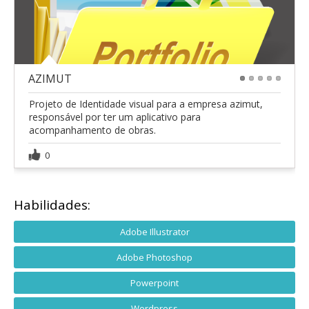
AZIMUT
1
2
3
4
5
Projeto de Identidade visual para a empresa azimut,
responsável por ter um aplicativo para
acompanhamento de obras.
0
Habilidades:
Adobe Illustrator
Adobe Photoshop
Powerpoint
Wordpress