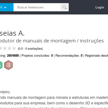
Login
rs
seias A.
odutor de manuais de montagem / instruções
(0.0 - 0 avaliações)
king:
2804888
| Projetos concluídos:
0
| Recomendações:
0
| Registrado des
nteiro.
do manuais de montagem para móveis e estruturas em madeira, 
odutos para sua empresa, bem como o desenho 3D e especific