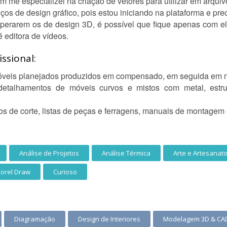
m me especializei na criação de vetores para utilizar em arqu
ços de design gráfico, pois estou iniciando na plataforma e prec
uperarem os de design 3D, é possível que fique apenas com e
 editora de vídeos.
ssional:
móveis planejados produzidos em compensado, em seguida em 
detalhamentos de móveis curvos e mistos com metal, estr
s de corte, listas de peças e ferragens, manuais de montagem e
Análise de Projetos
Análise Térmica
Arte e Artesanat
orel Draw
Curioso
Diagramação
Design de Interiores
Modelagem 3D & CA