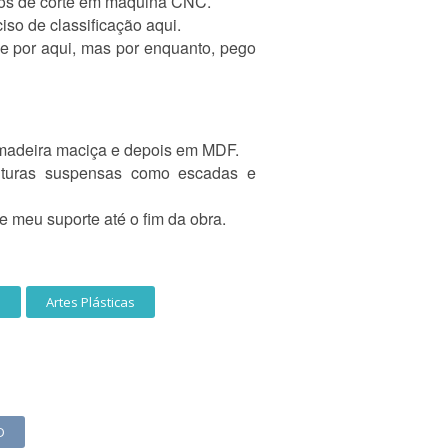
ivos de corte em máquina CNC.
iso de classificação aqui.
le por aqui, mas por enquanto, pego
madeira maciça e depois em MDF.
uturas suspensas como escadas e
 meu suporte até o fim da obra.
o
Artes Plásticas
D