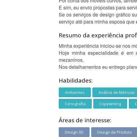
Por conta dos móveis curvos, també
E sim, eu envio propostas para servi
Se os serviços de design gráfico s
serviço até para minha esposa que é
Resumo da experiência profi
Minha experiência iniciou-se nos 
Hoje minha especialidade é em 
mezaninos.
Nos detalhamentos eu entrego plano
Habilidades:
Ambientes
Análise de Métricas
Cenografia
Copywriting
C
Áreas de interesse:
Design 3D
Design de Produto