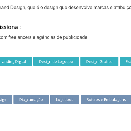
and Design, que é o design que desenvolve marcas e atribuiç
ssional:
om freelancers e agências de publicidade.
randing Digital
Design de Logotipo
Design Gráfico
Es
sign
Diagramação
Logotipos
Rótulos e Embalagens