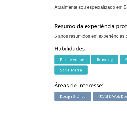
Atualmente sou especializado em Br
Resumo da experiência profi
6 anos resumidos em experiências c
Habilidades:
Pacote Adobe
Branding
B
Social Media
Áreas de interesse:
Design Gráfico
UX/UI & Web De