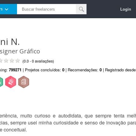
Login
rs
ni N.
signer Gráfico
(0.0 - 0 avaliações)
king:
799271
| Projetos concluídos:
0
| Recomendações:
0
| Registrado desd
ência, muito curioso e autodidata, que sempre tenta melh
ncias, sempre usei minha curiosidade e senso de inovação par
e conceitual.