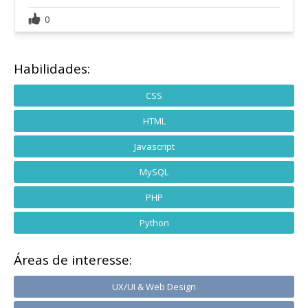
0
Habilidades:
CSS
HTML
Javascript
MySQL
PHP
Python
Áreas de interesse:
UX/UI & Web Design