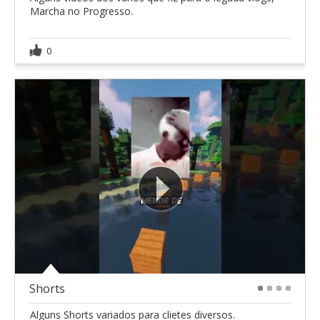
Marcha no Progresso.
0
Shorts
1
2
3
4
Alguns Shorts variados para clietes diversos.