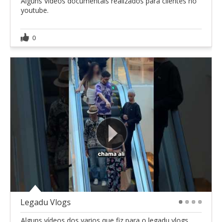
Alguns Vídeos documentais realizados para clientes no
youtube.
0
Legadu Vlogs
1
2
3
4
Alguns vídeos dos varios que fiz para o legadu vlogs,