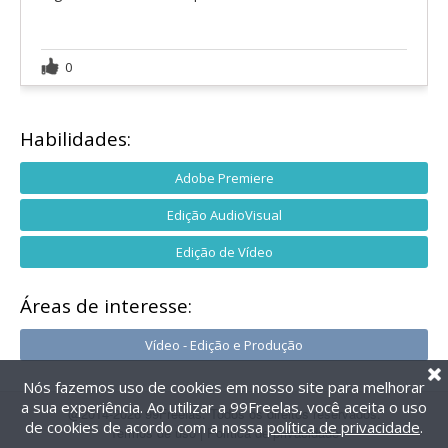
0
Habilidades:
Adobe Premiere
Edição AudioVisual
Edição de Vídeo
Áreas de interesse:
Vídeo - Edição e Produção
Nós fazemos uso de cookies em nosso site para melhorar
a sua experiência. Ao utilizar a 99Freelas, você aceita o uso
@2014-2026 99Freelas. Todos os direitos reservados.
de cookies de acordo com a nossa
política de privacidade
.
Termos de uso
|
Política de privacidade