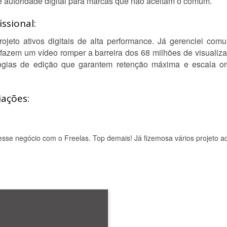
 e autoridade digital para marcas que não aceitam o comum.
ssional:
ojeto ativos digitais de alta performance. Já gerenciei co
fazem um vídeo romper a barreira dos 68 milhões de visualiza
logias de edição que garantem retenção máxima e escala o
iações:
esse negócio com o Freelas. Top demais! Já fizemosa vários projeto aq