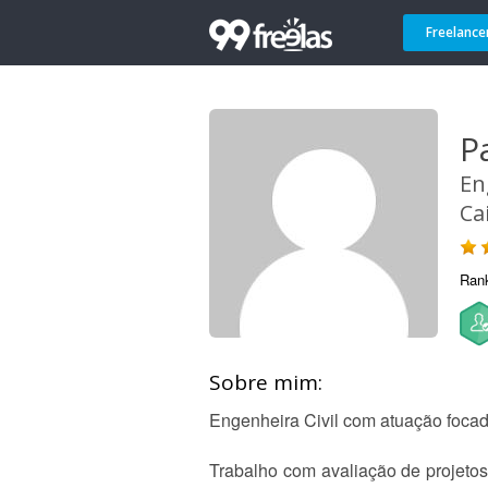
Freelance
P
En
Ca
Ran
Sobre mim:
Engenheira Civil com atuação foca
Trabalho com avaliação de projetos