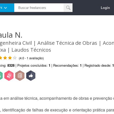
Login
rs
aula N.
genheira Civil | Análise Técnica de Obras | 
ixa | Laudos Técnicos
(4.0 - 1 avaliação)
king:
8328
| Projetos concluídos:
1
| Recomendações:
1
| Registrado desde:
1
da em análise técnica, acompanhamento de obras e prevenção d
, identificação de falhas de execução e orientação prática par