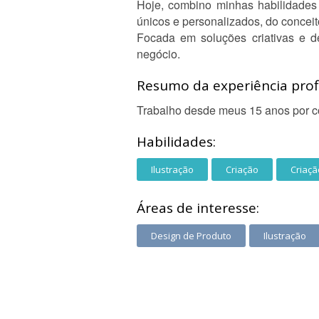
Hoje, combino minhas habilidades 
únicos e personalizados, do conceit
Focada em soluções criativas e de
negócio.
Resumo da experiência profi
Trabalho desde meus 15 anos por con
Habilidades:
Ilustração
Criação
Criaç
Áreas de interesse:
Design de Produto
Ilustração