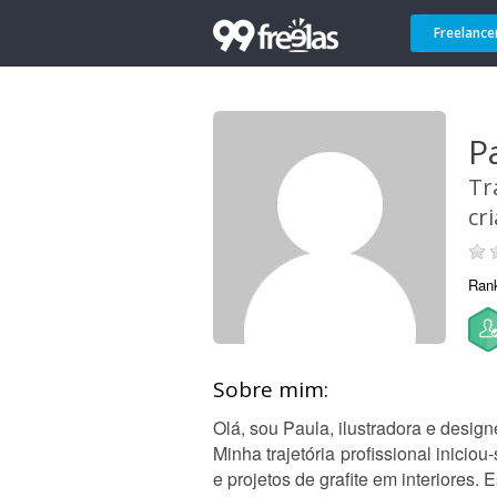
Freelance
P
Tr
cr
Ran
Sobre mim:
Olá, sou Paula, ilustradora e design
Minha trajetória profissional inic
e projetos de grafite em interiores.