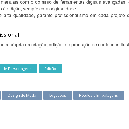
manuais com o domínio de ferramentas digitais avançadas, 
o à edição, sempre com originalidade.
 alta qualidade, garanto profissionalismo em cada projeto 
ssional:
ta própria na criação, edição e reprodução de conteúdos ilust
ão de Personagens
Edição
Design de Moda
Logotipos
Rótulos e Embalagens