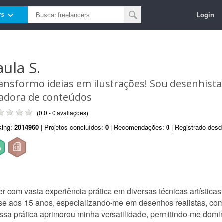
Login
rs
aula S.
ansformo ideias em ilustrações! Sou desenhista,
iadora de conteúdos
(0.0 - 0 avaliações)
king:
2014960
| Projetos concluídos:
0
| Recomendações:
0
| Registrado des
er com vasta experiência prática em diversas técnicas artísticas
iou-se aos 15 anos, especializando-me em desenhos realistas, c
 Essa prática aprimorou minha versatilidade, permitindo-me domina