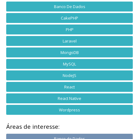
Banco De Dados
CakePHP
PHP
Laravel
MongoDB
MySQL
NodeJS
React
React Native
Wordpress
Áreas de interesse:
Banco de Dados