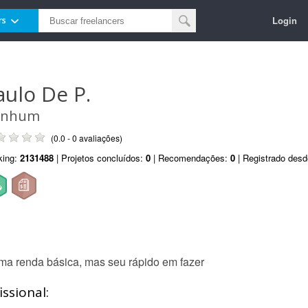
Login
rs
aulo De P.
enhum
(0.0 - 0 avaliações)
king:
2131488
| Projetos concluídos:
0
| Recomendações:
0
| Registrado des
ma renda básica, mas seu rápido em fazer
ssional: