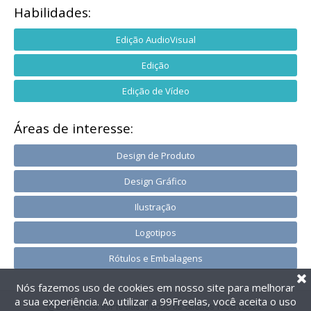
Habilidades:
Edição AudioVisual
Edição
Edição de Vídeo
Áreas de interesse:
Design de Produto
Design Gráfico
Ilustração
Logotipos
Rótulos e Embalagens
Nós fazemos uso de cookies em nosso site para melhorar
a sua experiência. Ao utilizar a 99Freelas, você aceita o uso
@2014-2026 99Freelas. Todos os direitos reservados.