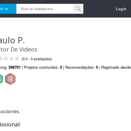
Login
rs
aulo P.
itor De Videos
(0.0 - 0 avaliações)
king:
598701
| Projetos concluídos:
0
| Recomendações:
0
| Registrado desd
pactantes.
ssional: