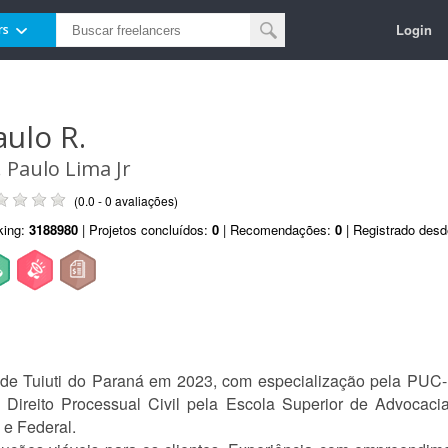
Login
rs
aulo R.
. Paulo Lima Jr
(0.0 - 0 avaliações)
king:
3188980
| Projetos concluídos:
0
| Recomendações:
0
| Registrado des
de Tuiuti do Paraná em 2023, com especialização pela PUC-P
 Direito Processual Civil pela Escola Superior de Advocaci
 e Federal.