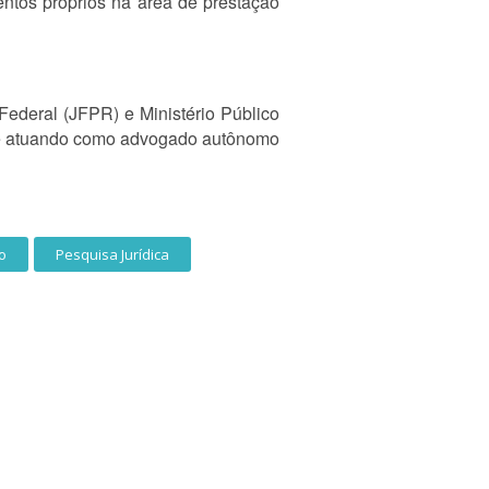
ntos próprios na área de prestação
Federal (JFPR) e Ministério Público
nte atuando como advogado autônomo
co
Pesquisa Jurídica