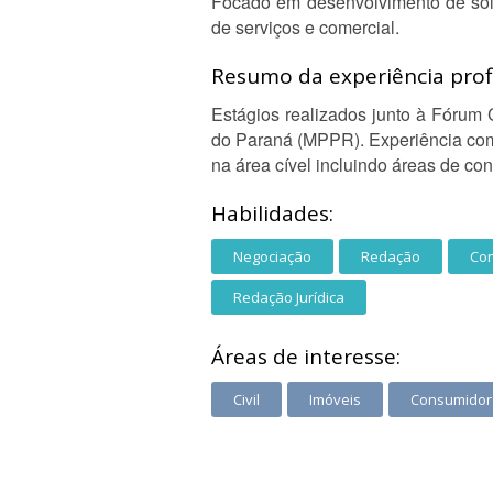
Focado em desenvolvimento de solu
de serviços e comercial.
Resumo da experiência profi
Estágios realizados junto à Fórum 
do Paraná (MPPR). Experiência com
na área cível incluindo áreas de con
Habilidades:
Negociação
Redação
Con
Redação Jurídica
Áreas de interesse:
Civil
Imóveis
Consumidor