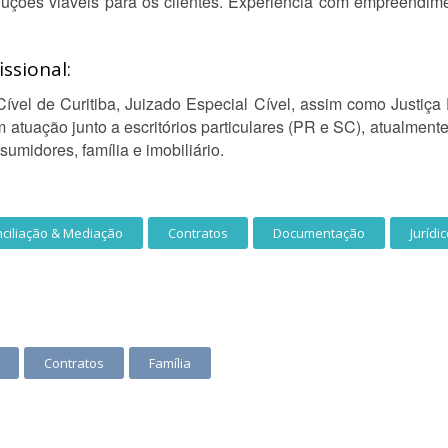
ções viáveis para os clientes. Experiência com empreendime
ssional:
Cível de Curitiba, Juizado Especial Cível, assim como Justiça 
 atuação junto a escritórios particulares (PR e SC), atualme
sumidores, família e imobiliário.
ciliação & Mediação
Contratos
Documentação
Jurídi
Contratos
Família