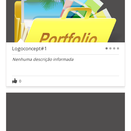
Logoconcept#1
1
2
3
4
Nenhuma descrição informada
0