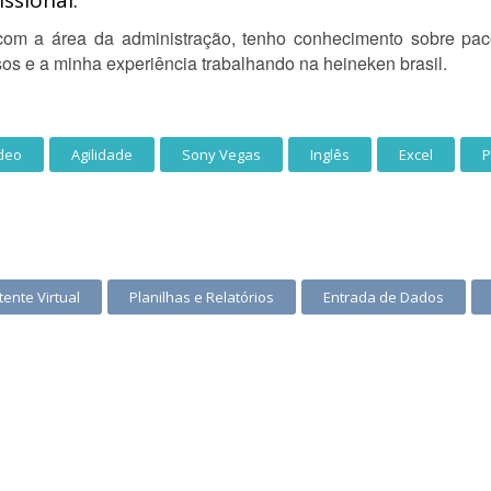
ssional:
m a área da administração, tenho conhecimento sobre pacot
os e a minha experiência trabalhando na heineken brasil.
ídeo
Agilidade
Sony Vegas
Inglês
Excel
P
tente Virtual
Planilhas e Relatórios
Entrada de Dados