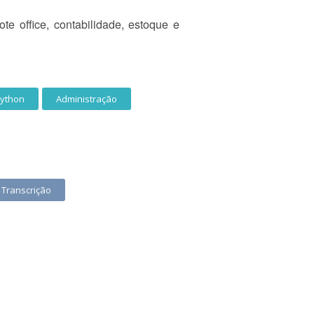
e office, contabilidade, estoque e
ython
Administração
Transcrição