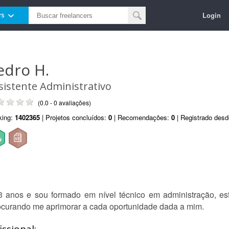
Login
rs
edro H.
sistente Administrativo
(0.0 - 0 avaliações)
king:
1402365
| Projetos concluídos:
0
| Recomendações:
0
| Registrado des
 anos e sou formado em nível técnico em administração, est
rocurando me aprimorar a cada oportunidade dada a mim.