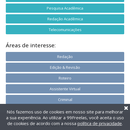
Pesquisa Acadêmica
Redação Acadêmica
Telecomunicações
Áreas de interesse:
Redação
Edição & Revisão
Roteiro
Assistente Virtual
Criminal
Nós fazemos uso de cookies em nosso site para melhorar
a sua experiência. Ao utilizar a 99Freelas, você aceita o uso
@2014-2026 99Freelas. Todos os direitos reservados.
de cookies de acordo com a nossa
política de privacidade
.
Termos de uso
|
Política de privacidade