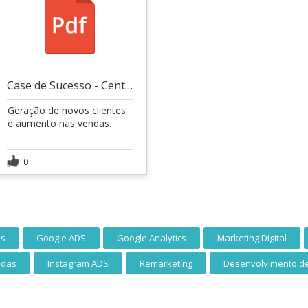
Case de Sucesso - Central esportes
Geração de novos clientes
e aumento nas vendas.
0
ds
Google ADS
Google Analytics
Marketing Digital
ndas
Instagram ADS
Remarketing
Desenvolvimento de