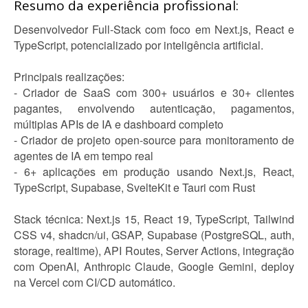
Resumo da experiência profissional:
Desenvolvedor Full-Stack com foco em Next.js, React e
TypeScript, potencializado por inteligência artificial.
Principais realizações:
- Criador de SaaS com 300+ usuários e 30+ clientes
pagantes, envolvendo autenticação, pagamentos,
múltiplas APIs de IA e dashboard completo
- Criador de projeto open-source para monitoramento de
agentes de IA em tempo real
- 6+ aplicações em produção usando Next.js, React,
TypeScript, Supabase, SvelteKit e Tauri com Rust
Stack técnica: Next.js 15, React 19, TypeScript, Tailwind
CSS v4, shadcn/ui, GSAP, Supabase (PostgreSQL, auth,
storage, realtime), API Routes, Server Actions, integração
com OpenAI, Anthropic Claude, Google Gemini, deploy
na Vercel com CI/CD automático.