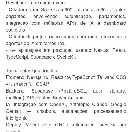
Resultados que comprovam:
- Criador de um SaaS com 300+ usuários e 30+ clientes
pagantes, envolvendo autenticação, pagamentos,
integração com múltiplas APIs de IA e dashboard
completo
- Criador de projeto open-source para monitoramento de
agentes de IA em tempo real
- 6+ aplicações em produção usando Next.js, React,
TypeScript, Supabase e SvelteKit
Tecnologias que domino:
Frontend: Next.js 15, React 19, TypeScript, Tailwind CSS
v4, shadcn/ui, GSAP
Backend: Supabase (PostgreSQL, auth, storage,
realtime), API Routes, Server Actions
IA: Integração com OpenAI, Anthropic Claude, Google
Gemini — chatbots, automações, processamento
inteligente
Deploy: Vercel com CI/CD automático, preview por
branch