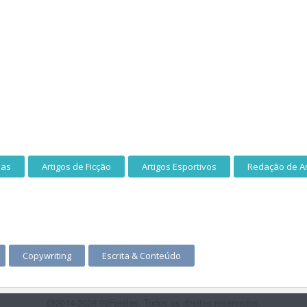
das
Artigos de Ficção
Artigos Esportivos
Redação de Ar
Copywriting
Escrita & Conteúdo
@2014-2026 99Freelas. Todos os direitos reservados.