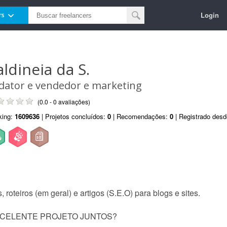
Login
rs
aldineia da S.
dator e vendedor e marketing
(0.0 - 0 avaliações)
king:
1609636
| Projetos concluídos:
0
| Recomendações:
0
| Registrado des
, roteiros (em geral) e artigos (S.E.O) para blogs e sites.
CELENTE PROJETO JUNTOS?