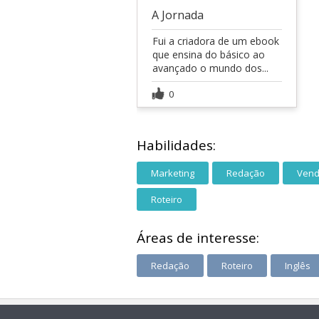
A Jornada
Fui a criadora de um ebook
que ensina do básico ao
avançado o mundo dos...
0
Habilidades:
Marketing
Redação
Ven
Roteiro
Áreas de interesse:
Redação
Roteiro
Inglês