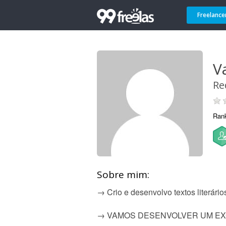
Freelance
V
Re
Ran
Sobre mim:
→ Crio e desenvolvo textos literários
→ VAMOS DESENVOLVER UM EX