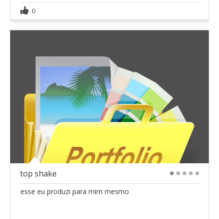
0
top shake
1
2
3
4
5
esse eu produzi para mim mesmo