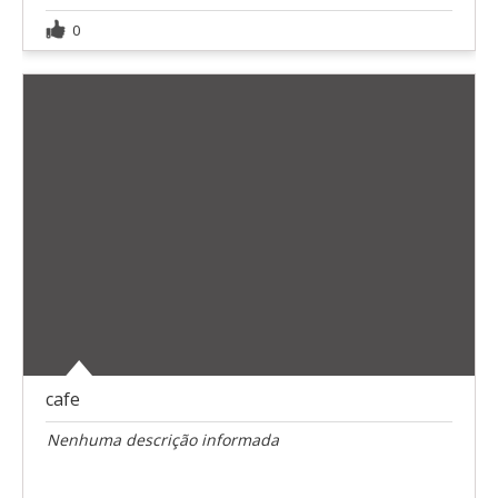
0
cafe
Nenhuma descrição informada