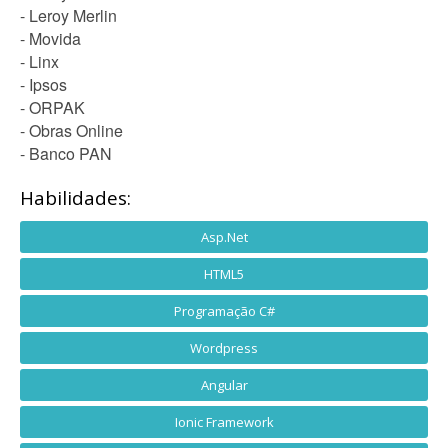
- Leroy Merlin
- Movida
- Linx
- Ipsos
- ORPAK
- Obras Online
- Banco PAN
Habilidades:
Asp.Net
HTML5
Programação C#
Wordpress
Angular
Ionic Framework