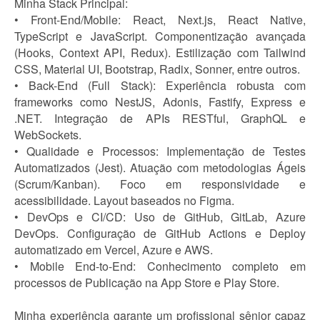
Minha Stack Principal:
• Front-End/Mobile: React, Next.js, React Native,
TypeScript e JavaScript. Componentização avançada
(Hooks, Context API, Redux). Estilização com Tailwind
CSS, Material UI, Bootstrap, Radix, Sonner, entre outros.
• Back-End (Full Stack): Experiência robusta com
frameworks como NestJS, Adonis, Fastify, Express e
.NET. Integração de APIs RESTful, GraphQL e
WebSockets.
• Qualidade e Processos: Implementação de Testes
Automatizados (Jest). Atuação com metodologias Ágeis
(Scrum/Kanban). Foco em responsividade e
acessibilidade. Layout baseados no Figma.
• DevOps e CI/CD: Uso de GitHub, GitLab, Azure
DevOps. Configuração de GitHub Actions e Deploy
automatizado em Vercel, Azure e AWS.
• Mobile End-to-End: Conhecimento completo em
processos de Publicação na App Store e Play Store.
Minha experiência garante um profissional sênior capaz