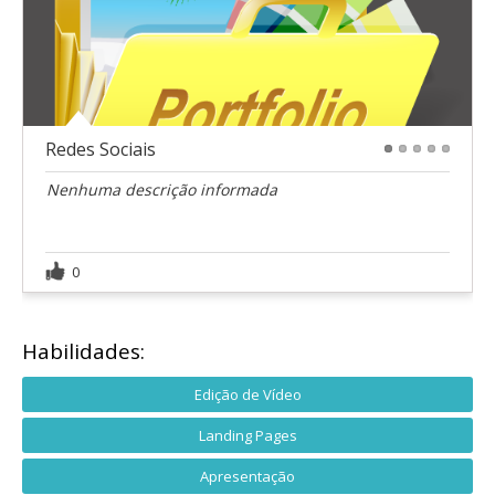
Redes Sociais
1
2
3
4
5
Nenhuma descrição informada
0
Habilidades:
Edição de Vídeo
Landing Pages
Apresentação