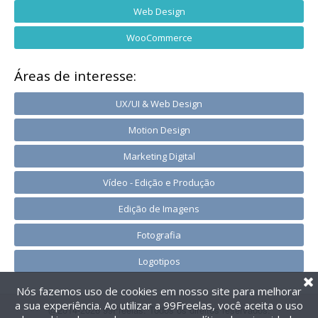
Web Design
WooCommerce
Áreas de interesse:
UX/UI & Web Design
Motion Design
Marketing Digital
Vídeo - Edição e Produção
Edição de Imagens
Fotografia
Logotipos
Nós fazemos uso de cookies em nosso site para melhorar
a sua experiência. Ao utilizar a 99Freelas, você aceita o uso
@2014-2026 99Freelas. Todos os direitos reservados.