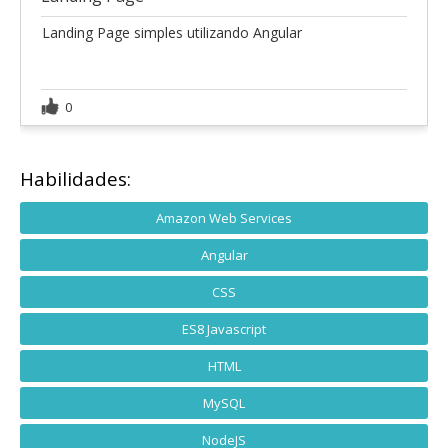
Landing Page simples utilizando Angular
0
Habilidades:
Amazon Web Services
Angular
CSS
ES8 Javascript
HTML
MySQL
NodeJS