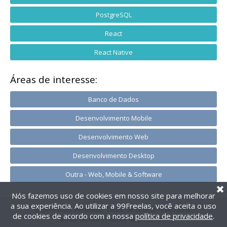
PostgreSQL
React
React Native
Áreas de interesse:
Banco de Dados
Desenvolvimento Mobile
Desenvolvimento Web
Desenvolvimento Desktop
Outra - Web, Mobile & Software
Nós fazemos uso de cookies em nosso site para melhorar
a sua experiência. Ao utilizar a 99Freelas, você aceita o uso
@2014-2026 99Freelas. Todos os direitos reservados.
de cookies de acordo com a nossa
política de privacidade
.
Termos de uso
|
Política de privacidade