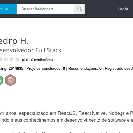
Login
rs
edro H.
senvolvedor Full Stack
(0.0 - 0 avaliações)
king:
2614835
| Projetos concluídos:
0
| Recomendações:
0
| Registrado des
21 anos, especializado em ReactJS, React Native, Node.js e P
indo meus conhecimentos em desenvolvimento de software e e