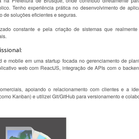
 na Prefeitura de Brusque, onde contribuo diretamente pa
blico. Tenho experiência prática no desenvolvimento de apli
o de soluções eficientes e seguras.
zado constante e pela criação de sistemas que realmente 
ais.
ssional:
d e mobile em uma startup focada no gerenciamento de plan
plicativo web com ReactJS, integração de APIs com o backe
omerciais, apoiando o relacionamento com clientes e a ide
como Kanban) e utilizei Git/GitHub para versionamento e cola