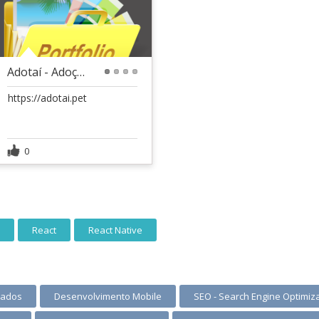
Adotaí - Adoção de animais
1
2
3
4
https://adotai.pet
0
React
React Native
Dados
Desenvolvimento Mobile
SEO - Search Engine Optimiz