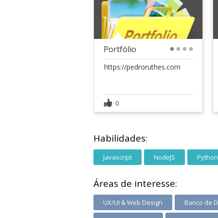
Portfólio
1
2
3
4
https://pedroruthes.com
0
Habilidades:
Javascript
NodeJS
Python
Áreas de interesse:
UX/UI & Web Design
Banco de 