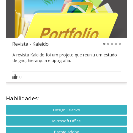
Revista - Kaleido
1
2
3
4
5
A revista Kaleido foi um projeto que reuniu um estudo
de grid, hierarquia e tipografia.
0
Habilidades:
Design Criativo
Microsoft Office
Pacote Adobe