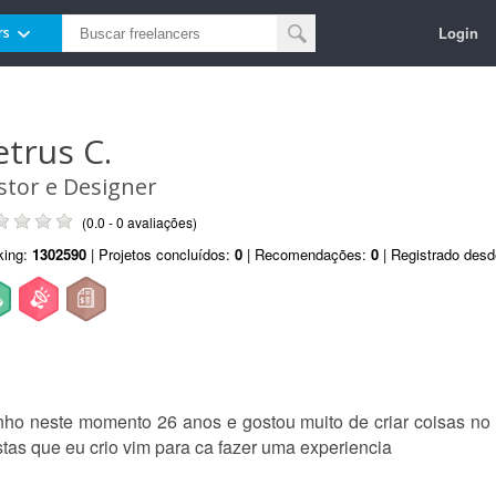
Login
rs
etrus C.
stor e Designer
(0.0 - 0 avaliações)
king:
1302590
| Projetos concluídos:
0
| Recomendações:
0
| Registrado des
ho neste momento 26 anos e gostou muito de criar coisas no d
stas que eu crio vim para ca fazer uma experiencia