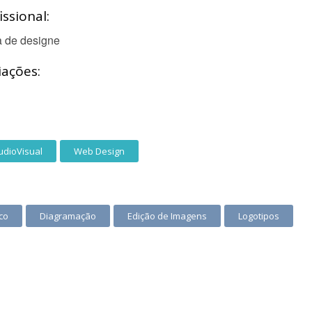
ssional:
a de designe
iações:
udioVisual
Web Design
co
Diagramação
Edição de Imagens
Logotipos