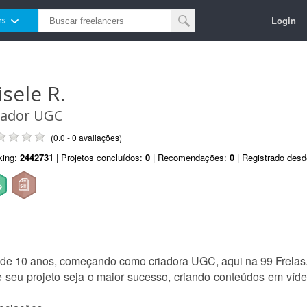
Login
rs
isele R.
iador UGC
(0.0 - 0 avaliações)
king:
2442731
| Projetos concluídos:
0
| Recomendações:
0
| Registrado des
s de 10 anos, começando como criadora UGC, aqui na 99 Frelas
e seu projeto seja o maior sucesso, criando conteúdos em ví