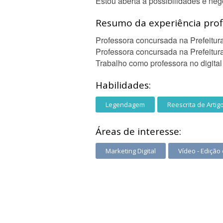
Estou aberta a possibilidades e ne
Resumo da experiência profi
Professora concursada na Prefeitu
Professora concursada na Prefeitur
Trabalho como professora no digita
Habilidades:
Legendagem
Reescrita de Artig
Áreas de interesse:
Marketing Digital
Vídeo - Edição