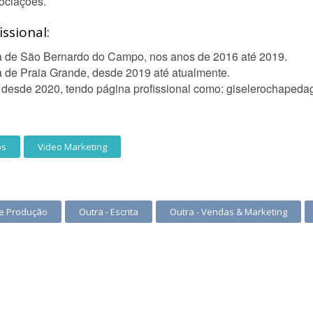
gociações.
ssional:
ra de São Bernardo do Campo, nos anos de 2016 até 2019.
a de Praia Grande, desde 2019 até atualmente.
l desde 2020, tendo página profissional como: giselerochapeda
os
Video Marketing
 e Produção
Outra - Escrita
Outra - Vendas & Marketing