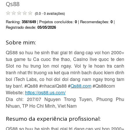
Qs88
(0.0 - 0 avaliações)
Ranking:
3561649
| Projetos concluídos:
0
| Recomendações:
0
|
Registrado desde:
05/05/2026
Sobre mim:
QS88 so huu he sinh thai giai tri dang cap voi hon 2000+
tua game tu Ca cuoc the thao, Casino live quoc te den
Slot no hu trung lon moi ngay. Voi ty le hoan tra canh
tranh nhat thi truong va ket qua minh bach duoc kiem dinh
boi iTech Labs, co hoi doi doi dang nam ngay trong tam
tay ban!. #Qs88 #nhacaiQs88 #
Qs88.com
#Qs88com
Website:
https://qs88.us.com/
Dia chi: 207/07 Nguyen Trong Tuyen, Phuong Phu
Nhuan, TP Ho Chi Minh, Viet Nam
Resumo da experiência profissional:
QS88 so huu he sinh thai giai tri dang cap voi hon 2000+