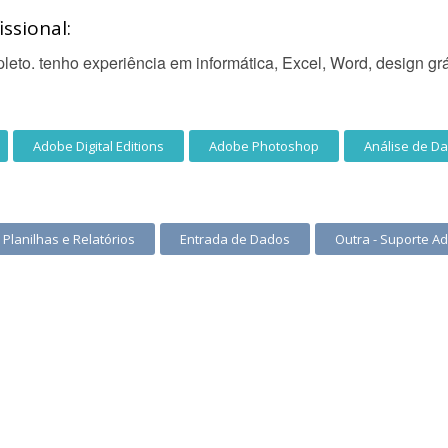
ssional:
eto. tenho experiência em informática, Excel, Word, design gráf
Adobe Digital Editions
Adobe Photoshop
Análise de D
Planilhas e Relatórios
Entrada de Dados
Outra - Suporte Ad