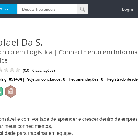
Login
rs
afael Da S.
cnico em Logística | Conhecimento em Informát
ice
(0.0 - 0 avaliações)
king:
851434
| Projetos concluídos:
0
| Recomendações:
0
| Registrado desd
onsável e com vontade de aprender e crescer dentro da empres
ar meus conhecimentos,
lidade para trabalhar em equipe.