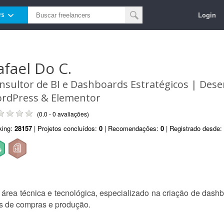
Login
rs
afael Do C.
nsultor de BI e Dashboards Estratégicos | Des
rdPress & Elementor
(0.0 - 0 avaliações)
king:
28157
| Projetos concluídos:
0
| Recomendações:
0
| Registrado desde:
na área técnica e tecnológica, especializado na criação de das
s de compras e produção.