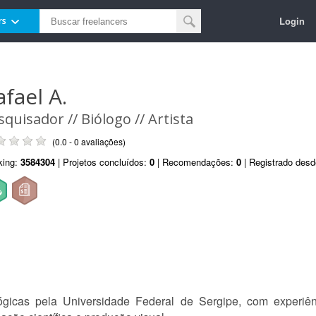
Login
rs
afael A.
squisador // Biólogo // Artista
(0.0 - 0 avaliações)
king:
3584304
| Projetos concluídos:
0
| Recomendações:
0
| Registrado des
icas pela Universidade Federal de Sergipe, com experiênci