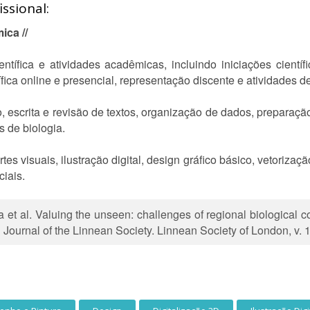
ssional:
ica //
tífica e atividades acadêmicas, incluindo iniciações científ
tífica online e presencial, representação discente e atividades
, escrita e revisão de textos, organização de dados, preparaçã
s de biologia.
 visuais, ilustração digital, design gráfico básico, vetorizaçã
ciais.
al. Valuing the unseen: challenges of regional biological col
l Journal of the Linnean Society. Linnean Society of London, v. 1