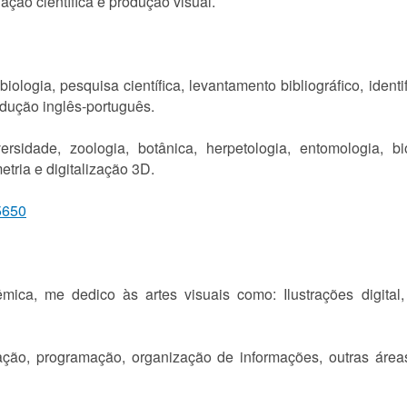
ação científica e produção visual.
iologia, pesquisa científica, levantamento bibliográfico, iden
adução inglês-português.
rsidade, zoologia, botânica, herpetologia, entomologia, 
tria e digitalização 3D.
5650
ca, me dedico às artes visuais como: Ilustrações digital, Il
ão, programação, organização de informações, outras áreas