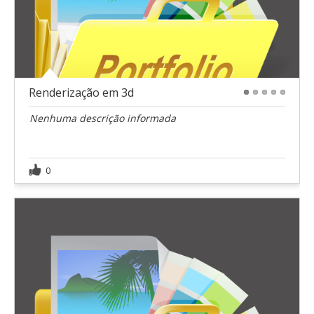
Renderização em 3d
1
2
3
4
5
Nenhuma descrição informada
0