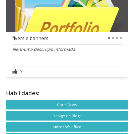
flyers e banners
1
2
3
4
Nenhuma descrição informada
0
Habilidades:
Corel Draw
Design de Blogs
Microsoft Office