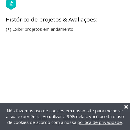
Histórico de projetos & Avaliações:
(+) Exibir projetos em andamento
Nós fazemos uso de cookies em nosso site para melhorar
a sua experiência. Ao utilizar a 99Freelas, você aceita o uso
@2014-2026 99Freelas. Todos os direitos reservados.
de cookies de acordo com a nossa
política de privacidade
.
Termos de uso
|
Política de privacidade