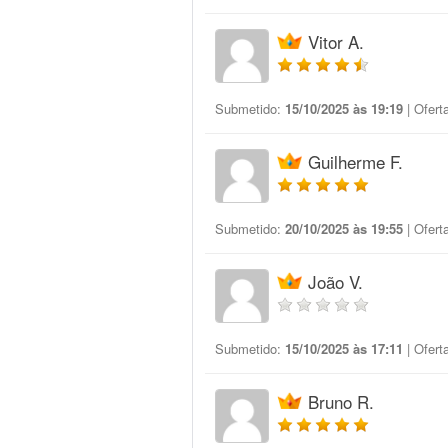
Vitor A.
Submetido:
15/10/2025 às 19:19
| Ofert
Guilherme F.
Submetido:
20/10/2025 às 19:55
| Ofert
João V.
Submetido:
15/10/2025 às 17:11
| Ofert
Bruno R.