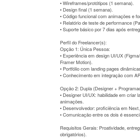
• Wireframes/protótipos (1 semana).
• Design final (1 semana).
• Código funcional com animações e fo
• Relatório de teste de performance (P
• Suporte básico por 7 dias após entre
Perfil do Freelancer(s):
Opção 1: Única Pessoa:
• Experiência em design UI/UX (Figma/
Framer Motion).
• Portfólio com landing pages dinâmica
• Conhecimento em integração com APIs
Opção 2: Dupla (Designer + Programad
• Designer UI/UX: habilidade em criar
animações.
• Desenvolvedor: proficiência em Next.
• Comunicação entre os dois é essenci
Requisitos Gerais: Proatividade, entreg
obrigatórios).