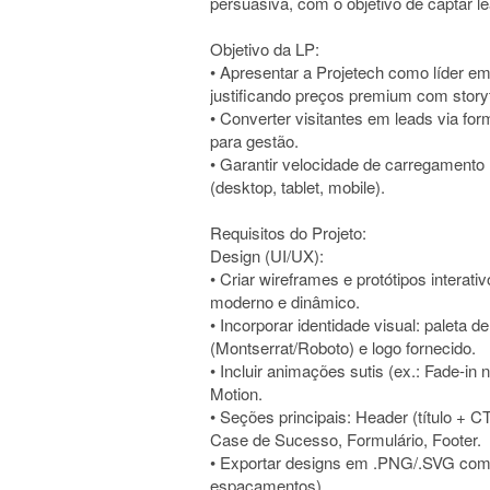
persuasiva, com o objetivo de captar l
Objetivo da LP:
• Apresentar a Projetech como líder e
justificando preços premium com storyt
• Converter visitantes em leads via for
para gestão.
• Garantir velocidade de carregamento 
(desktop, tablet, mobile).
Requisitos do Projeto:
Design (UI/UX):
• Criar wireframes e protótipos intera
moderno e dinâmico.
• Incorporar identidade visual: paleta de
(Montserrat/Roboto) e logo fornecido.
• Incluir animações sutis (ex.: Fade-in 
Motion.
• Seções principais: Header (título + 
Case de Sucesso, Formulário, Footer.
• Exportar designs em .PNG/.SVG com 
espaçamentos).