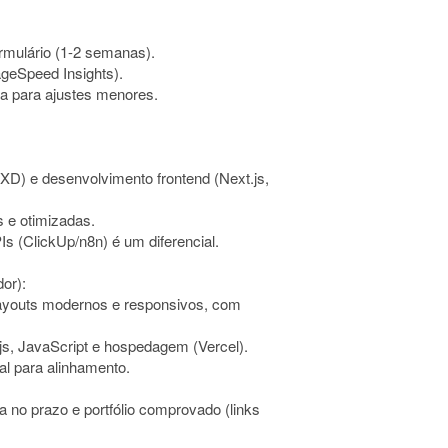
rmulário (1-2 semanas).
ageSpeed Insights).
ga para ajustes menores.
XD) e desenvolvimento frontend (Next.js,
s e otimizadas.
 (ClickUp/n8n) é um diferencial.
or):
 layouts modernos e responsivos, com
js, JavaScript e hospedagem (Vercel).
al para alinhamento.
a no prazo e portfólio comprovado (links