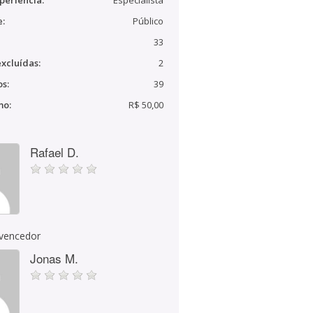
periência:
Especialista
e:
Público
33
xcluídas:
2
s:
39
mo:
R$ 50,00
Rafael D.
 vencedor
Jonas M.