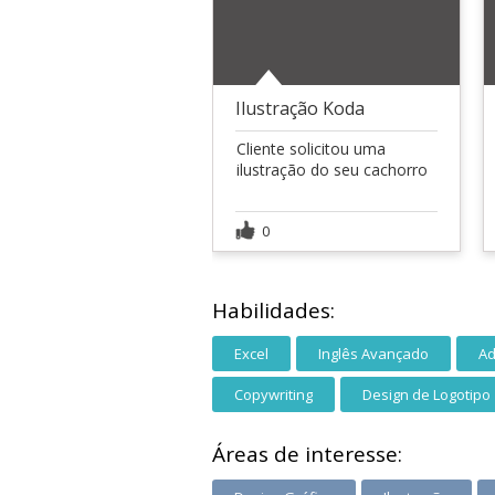
Ilustração Koda
Cliente solicitou uma
ilustração do seu cachorro
0
Habilidades:
Excel
Inglês Avançado
Ad
Copywriting
Design de Logotipo
Áreas de interesse: