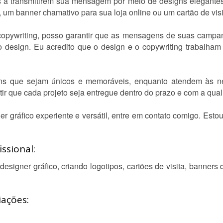
 a transmitirem sua mensagem por meio de designs elegantes
um banner chamativo para sua loja online ou um cartão de visit
copywriting, posso garantir que as mensagens de suas campanh
o design. Eu acredito que o design e o copywriting trabalha
gns que sejam únicos e memoráveis, enquanto atendem às nec
ir que cada projeto seja entregue dentro do prazo e com a qua
r gráfico experiente e versátil, entre em contato comigo. Esto
ssional:
signer gráfico, criando logotipos, cartões de visita, banners 
iações: