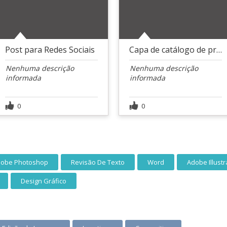
Post para Redes Sociais
Capa de catálogo de produtos pet
Nenhuma descrição
Nenhuma descrição
informada
informada
0
0
obe Photoshop
Revisão De Texto
Word
Adobe Illustr
Design Gráfico