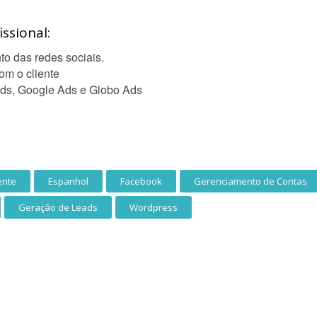
ssional:
o das redes sociais.
om o cliente
ds, Google Ads e Globo Ads
ente
Espanhol
Facebook
Gerenciamento de Contas
Geração de Leads
Wordpress