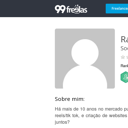
Freelance
R
So
Ran
Sobre mim:
Há mais de 10 anos no mercado pub
reels/tik tok, e criação de websi
juntos?