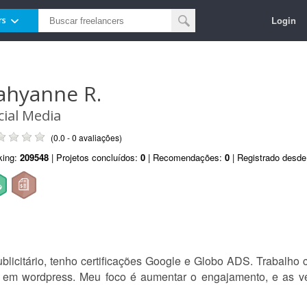
Login
rs
ahyanne R.
cial Media
(0.0 - 0 avaliações)
king:
209548
| Projetos concluídos:
0
| Recomendações:
0
| Registrado desd
licitário, tenho certificações Google e Globo ADS. Trabalho 
tes em wordpress. Meu foco é aumentar o engajamento, e as 