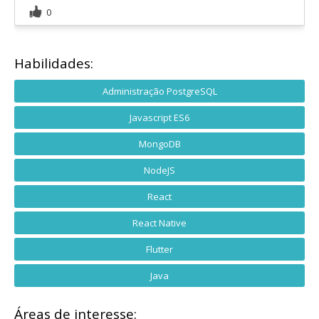
0
Habilidades:
Administração PostgreSQL
Javascript ES6
MongoDB
NodeJS
React
React Native
Flutter
Java
Áreas de interesse: