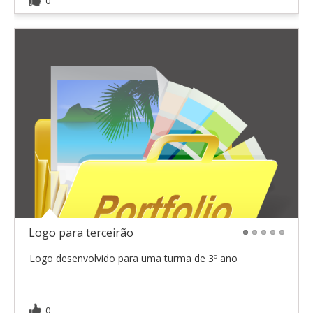
0
Logo para terceirão
1
2
3
4
5
Logo desenvolvido para uma turma de 3º ano
0