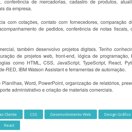
, conferência de mercadorias, cadastro de produtos, atua
ais da empresa.
cia com cotações, contato com fornecedores, comparação d
acompanhamento de pedidos, conferência de notas fiscais, c
mercial, também desenvolvo projetos digitais. Tenho conheci
uturação de projetos web, front-end, lógica de programação
logias como HTML, CSS, JavaScript, TypeScript, React, Py
ode-RED, IBM Watson Assistant e ferramentas de automação.
 Planilhas, Word, PowerPoint, organização de relatórios, pree
porte administrativo e criação de materiais comerciais.
o Cliente
CSS
Desenvolvimento Web
Design Gráfico
React