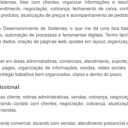
sistemas, lidar com clientes, organizar informações e re
tendimento, negociação, cobrança, fechamento de caixa, con
de produtos, atualização de preços e acompanhamento de pedido
 Desenvolvimento de Sistemas, o que me dá uma boa base 
, automação de processos e ferramentas digitais. Tenho fac
e dados, criação de páginas web, ajustes em layout, organizaç
r em áreas administrativas, comerciais, atendimento, suporte
ng pages, organização de informações, vendas, redes sociais 
entregar trabalhos bem organizados, claros e dentro do prazo.
ssional:
o cliente, rotinas administrativas, vendas, cobrança, negocia
izando contato com clientes, negociação, cobrança, atualiza
emandas.
nte comercial, atuando com vendas, atendimento presencial e 