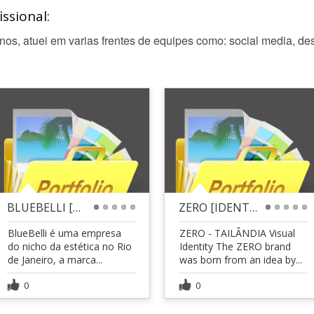
ssional:
nos, atuei em varias frentes de equipes como: social media, de
BLUEBELLI [NAMING + IDENTIDADE VISUAL + BRANDING]
ZERO [IDENTIDADE VISUAL INTERNACIONAL]
1
2
3
4
5
1
2
3
4
5
BlueBelli é uma empresa
ZERO - TAILÂNDIA Visual
do nicho da estética no Rio
Identity The ZERO brand
de Janeiro, a marca...
was born from an idea by...
0
0