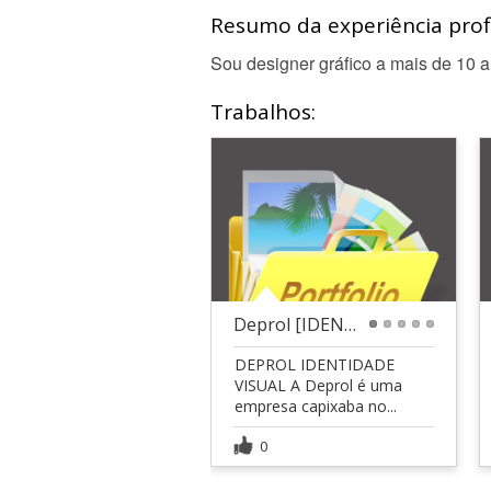
Resumo da experiência profi
Sou designer gráfico a mais de 10 a
Trabalhos:
Deprol [IDENTIDADE VISUAL]
1
2
3
4
5
DEPROL IDENTIDADE
VISUAL A Deprol é uma
empresa capixaba no...
0