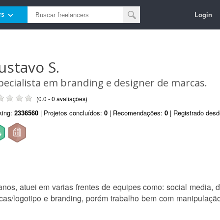
Login
rs
ustavo S.
pecialista em branding e designer de marcas.
(0.0 - 0 avaliações)
king:
2336560
| Projetos concluídos:
0
| Recomendações:
0
| Registrado des
anos, atuei em varias frentes de equipes como: social media, 
cas/logotipo e branding, porém trabalho bem com manipulaçã