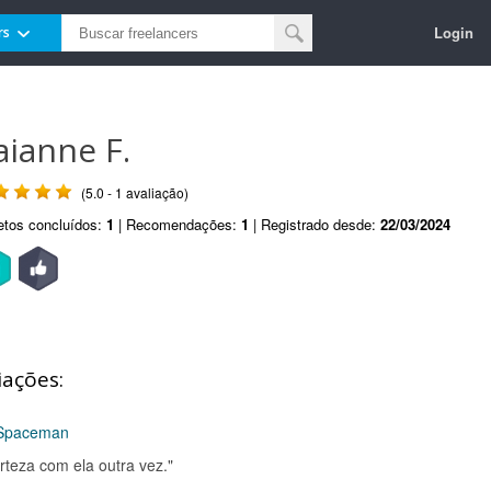
Login
rs
aianne F.
(5.0 - 1 avaliação)
etos concluídos:
1
| Recomendações:
1
| Registrado desde:
22/03/2024
iações:
 Spaceman
rteza com ela outra vez."