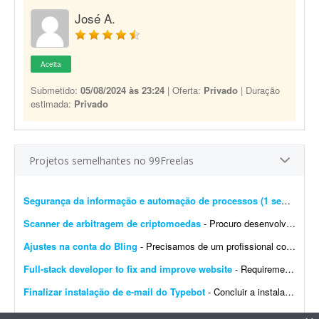
José A.
Aceita
Submetido:
05/08/2024 às 23:24
| Oferta:
Privado
| Duração
estimada:
Privado
Projetos semelhantes no 99Freelas
Segurança da informação e automação de processos (1 semana)
- 
Scanner de arbitragem de criptomoedas
- Procuro desenvolvedor full stack para criar uma plataforma profissional e scanner de arbitragem de criptomoedas, semelhante às principais soluções internacionais do mercado, po...
Ajustes na conta do Bling
- Precisamos de um profissional com experiência em e-commerce e em configurações no Bling. Atualmente temos a conta de um cliente integrada com loja própria, Mercado Livre,...
Full-stack developer to fix and improve website
- Requirements: - Basic to intermediate full-stack development skills - Experience with front-end and back-end web development - Ability to troubleshoot bugs and make small improvements - Good commu...
Finalizar instalação de e-mail do Typebot
- Concluir a instalação de e-mail do Typebot. Configurar SMTP, validar o envio de mensagens e integrar a funcionalidade com a instância atual. Entregar documentação ...