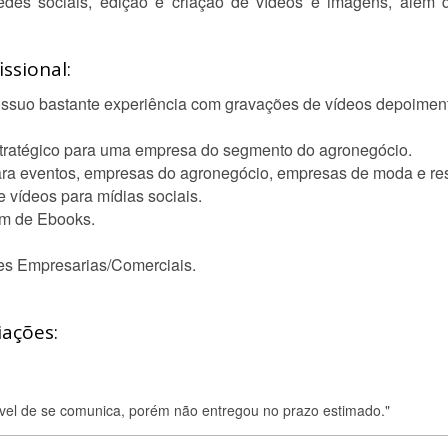
des sociais, edição e criação de vídeos e imagens, além d
ssional:
possuo bastante experiência com gravações de vídeos depoimen
tratégico para uma empresa do segmento do agronegócio.
ara eventos, empresas do agronegócio, empresas de moda e res
 vídeos para mídias sociais.
em de Ebooks.
es Empresarias/Comerciais.
iações:
vel de se comunica, porém não entregou no prazo estimado."