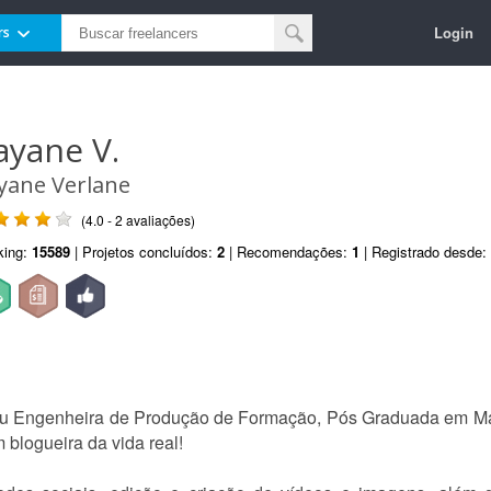
Login
rs
ayane V.
yane Verlane
(4.0 - 2 avaliações)
king:
15589
| Projetos concluídos:
2
| Recomendações:
1
| Registrado desde:
sou Engenheira de Produção de Formação, Pós Graduada em M
blogueira da vida real!