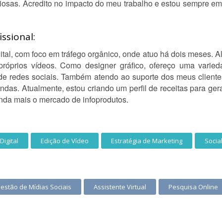
ciosas. Acredito no impacto do meu trabalho e estou sempre 
ssional:
ital, com foco em tráfego orgânico, onde atuo há dois meses. A
róprios vídeos. Como designer gráfico, ofereço uma varied
 de redes sociais. Também atendo ao suporte dos meus cliente
ndas. Atualmente, estou criando um perfil de receitas para ge
ainda mais o mercado de infoprodutos.
igital
Edição de Vídeo
Estratégia de Marketing
Socia
estão de Mídias Sociais
Assistente Virtual
Pesquisa Online