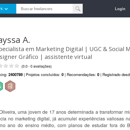
Login
rs
ayssa A.
pecialista em Marketing Digital | UGC & Social 
signer Gráfico | assistente virtual
(0.0 - 0 avaliações)
king:
2400789
| Projetos concluídos:
0
| Recomendações:
0
| Registrado des
veira, uma jovem de 17 anos determinada a transformar min
ia no marketing digital, já acumulei experiências valiosas 
imo ano do ensino médio, com planos de estudar fora do B