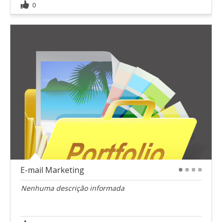
0
E-mail Marketing
1
2
3
4
Nenhuma descrição informada