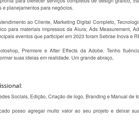
ronta para oferecer serviços completos de design gráfico, traç
tes e planejamentos para negócios.
tendimento ao Cliente, Marketing Digital Completo, Tecnolog
ico para materiais impressos da Alura; Ads Measurement, Ad
cipais eventos que participei em 2023 foram Sebrae Inova e 
Photoshop, Premiere e After Effects da Adobe. Tenho fluênc
ormar suas ideias em realidade. Um grande abraço,
ssional:
es Sociais, Edição, Criação de logo, Branding e Manual de Id
ado posso agregar muito valor ao seu projeto e deixar su