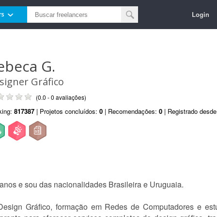
Login
rs
ebeca G.
signer Gráfico
(0.0 - 0 avaliações)
king:
817387
| Projetos concluídos:
0
| Recomendações:
0
| Registrado desd
nos e sou das nacionalidades Brasileira e Uruguaia.
Design Gráfico, formação em Redes de Computadores e est