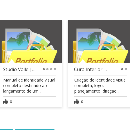
Studio Valle | Arquitetura
Cura Interior | Psicologia
1
2
3
4
1
2
Manual de identidade visual
Criação de identidade visual
completo destinado ao
completa, logo,
lançamento de um...
planejamento, direção...
0
0