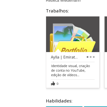
Rebeca Wiedemann
Trabalhos:
Aylla | Emirates e Superiates
1
2
3
Identidade visual, criação
de conta no YouTube,
edição de vídeos...
0
Habilidades: