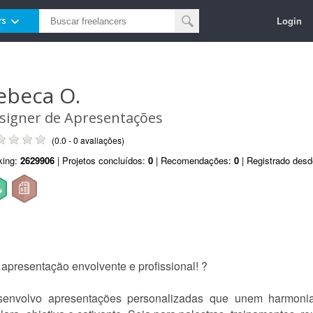
Login
rs
ebeca O.
signer de Apresentações
(0.0 - 0 avaliações)
king:
2629906
| Projetos concluídos:
0
| Recomendações:
0
| Registrado des
resentação envolvente e profissional! ?
esenvolvo apresentações personalizadas que unem harmonia