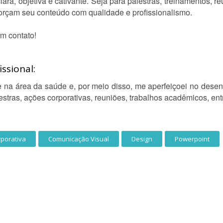
ra, objetiva e cativante. Seja para palestras, treinamentos, re
forçam seu conteúdo com qualidade e profissionalismo.
m contato!
ssional:
 na área da saúde e, por meio disso, me aperfeiçoei no dese
tras, ações corporativas, reuniões, trabalhos acadêmicos, entr
porativa
Comunicação Visual
Design
Powerpoint