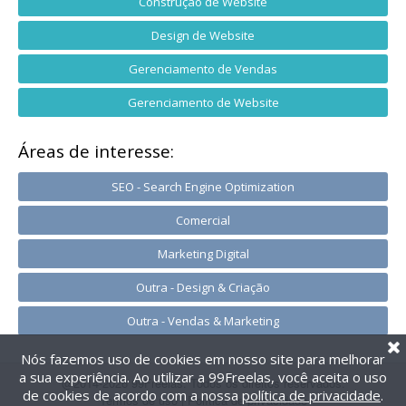
Construção de Website
Design de Website
Gerenciamento de Vendas
Gerenciamento de Website
Áreas de interesse:
SEO - Search Engine Optimization
Comercial
Marketing Digital
Outra - Design & Criação
Outra - Vendas & Marketing
Nós fazemos uso de cookies em nosso site para melhorar
a sua experiência. Ao utilizar a 99Freelas, você aceita o uso
@2014-2026 99Freelas. Todos os direitos reservados.
de cookies de acordo com a nossa
política de privacidade
.
Termos de uso
|
Política de privacidade